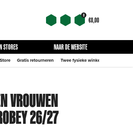
0
€
0,00
N STORES
NAAR DE WEBSITE
 Store
Gratis retourneren
Twee fysieke winkels
EN VROUWEN
ROBEY 26/27