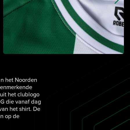
van het Noorden
e kenmerkende
uit het clublogo
 G die vanaf dag
van het shirt. De
en op de