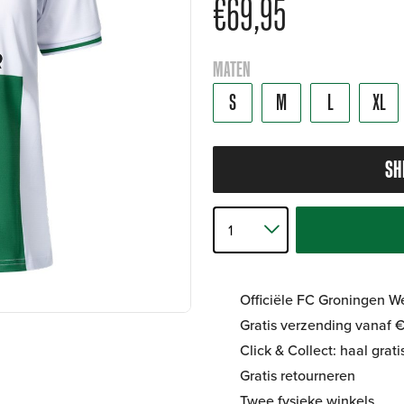
€
69,95
MATEN
S
M
L
XL
SH
Officiële FC Groningen 
Gratis verzending vanaf €
Click & Collect: haal grat
Gratis retourneren
Twee fysieke winkels