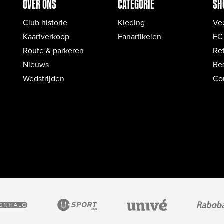
OVER ONS
CATEGORIE
SH
Club historie
Kleding
Ve
Kaartverkoop
Fanartikelen
FC
Route & parkeren
Re
Nieuws
Bes
Wedstrijden
Co