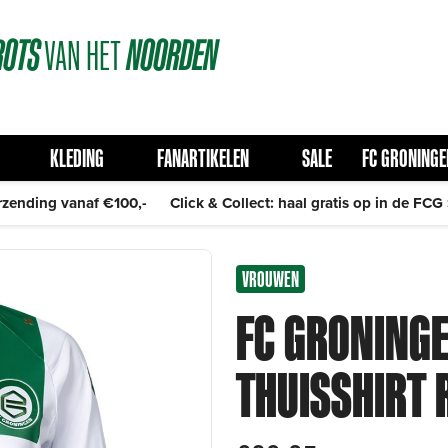
ROTS
VAN
HET
NOORDEN
KLEDING
FANARTIKELEN
SALE
FC GRONINGE
rzending vanaf €100,-
Click & Collect: haal gratis op in de FCG
VROUWEN
FC GRONING
THUISSHIRT 