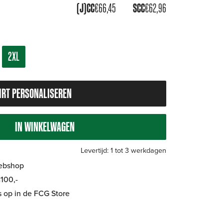
(J)CC
€
66,45
SCC
€
62,96
2XL
IRT PERSONALISEREN
IN WINKELWAGEN
Levertijd: 1 tot 3 werkdagen
Webshop
100,-
is op in de FCG Store