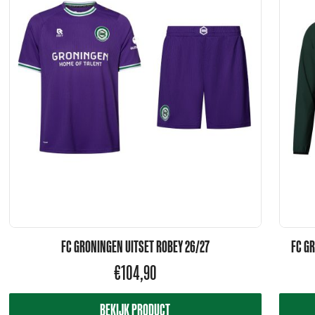
FC GRONINGEN UITSET ROBEY 26/27
FC G
€
104,90
BEKIJK PRODUCT