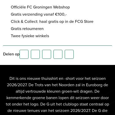
Officiële FC Groningen Webshop
Gratis verzending vanaf €100,-
Click & Collect: haal gratis op in de FCG Store
Gratis retourneren
Twee fysieke winkels
Delen op
Dit is ons nieuwe thuisshirt en -short voor het seizoen
2026/2027. De Trots van het Noorden zal in Euroborg de
altijd vertrouwde kleuren groen-wit dragen. De
kenmerkende groene banen lopen dit seizoen weer door
tot onder het logo. De G uit het clublogo staat centraal op
de nieuwe tenues van het seizoen 2026/2027. De G die