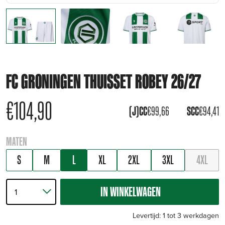
FC GRONINGEN THUISSET ROBEY 26/27
€
104,90
(J)CC
€
99,66
SCC
€
94,41
MATEN
S
M
L
XL
2XL
3XL
4XL
IN WINKELWAGEN
Levertijd: 1 tot 3 werkdagen