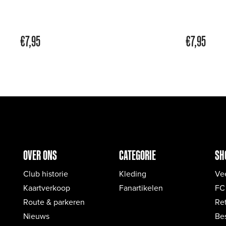
€
7,95
€
7,95
OVER ONS
CATEGORIE
SH
Club historie
Kleding
Ve
Kaartverkoop
Fanartikelen
FC
Route & parkeren
Re
Nieuws
Bes