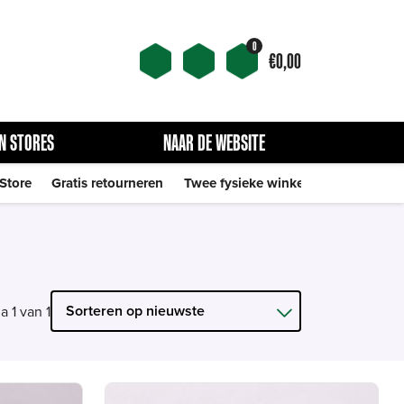
0
€
0,00
N STORES
NAAR DE WEBSITE
 Store
Gratis retourneren
Twee fysieke winkels
a 1 van 1