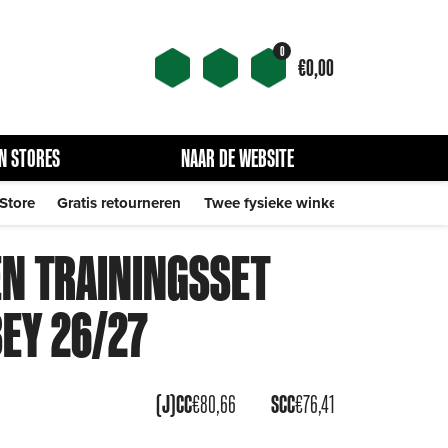
0
€
0,00
N STORES
NAAR DE WEBSITE
 Store
Gratis retourneren
Twee fysieke winkels
EN TRAININGSSET
EY 26/27
(J)CC
€
80,66
SCC
€
76,41