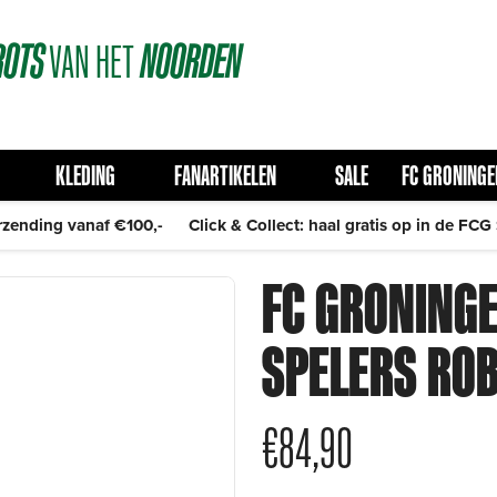
ROTS
VAN
HET
NOORDEN
KLEDING
FANARTIKELEN
SALE
FC GRONINGE
rzending vanaf €100,-
Click & Collect: haal gratis op in de FCG
FC GRONING
SPELERS ROB
€
84,90