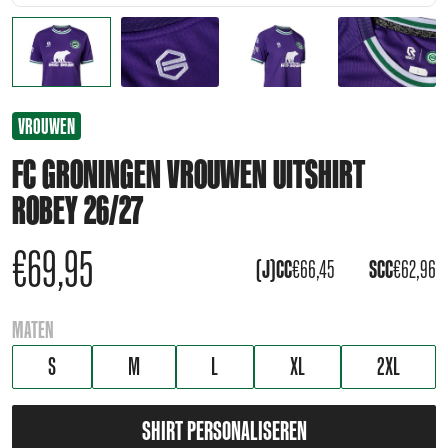
VROUWEN
FC GRONINGEN VROUWEN UITSHIRT
ROBEY 26/27
€
69,95
(J)CC
€
66,45
SCC
€
62,96
MATEN
S
M
L
XL
2XL
SHIRT PERSONALISEREN