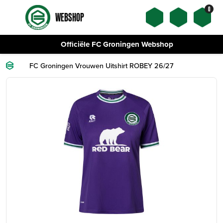
0
WEBSHOP
Officiële FC Groningen Webshop
FC Groningen Vrouwen Uitshirt ROBEY 26/27