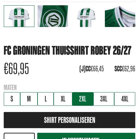
FC GRONINGEN THUISSHIRT ROBEY 26/27
€
69,95
(J)CC
€
66,45
SCC
€
62,96
MATEN
S
M
L
XL
2XL
3XL
4XL
SHIRT PERSONALISEREN