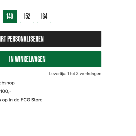
140
152
164
IRT PERSONALISEREN
IN WINKELWAGEN
Levertijd: 1 tot 3 werkdagen
Webshop
100,-
is op in de FCG Store