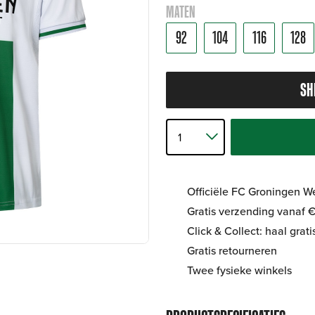
MATEN
92
104
116
128
SH
Officiële FC Groningen 
Gratis verzending vanaf €
Click & Collect: haal grat
Gratis retourneren
Twee fysieke winkels