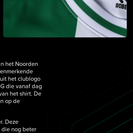
van het Noorden
e kenmerkende
uit het clublogo
 G die vanaf dag
van het shirt. De
en op de
r. Deze
 die nog beter