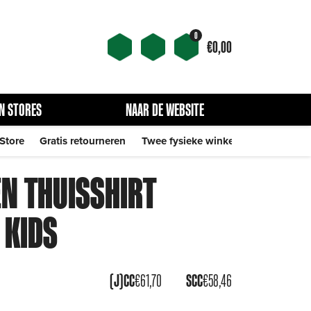
0
€
0,00
N STORES
NAAR DE WEBSITE
 Store
Gratis retourneren
Twee fysieke winkels
N THUISSHIRT
 KIDS
(J)CC
€
61,70
SCC
€
58,46