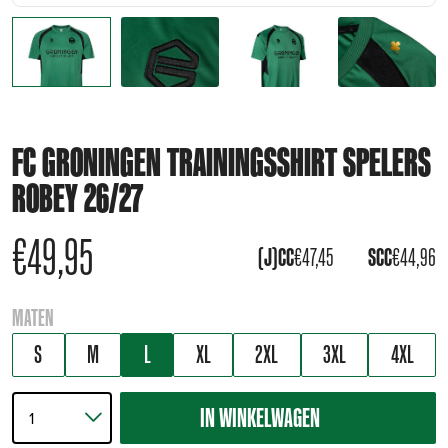
FC GRONINGEN TRAININGSSHIRT SPELERS
ROBEY 26/27
€
49,95
(J)CC
€
47,45
SCC
€
44,96
MATEN
S
M
L
XL
2XL
3XL
4XL
IN WINKELWAGEN