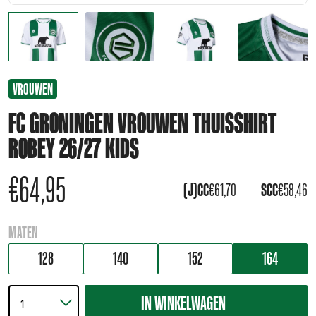
VROUWEN
FC GRONINGEN VROUWEN THUISSHIRT
ROBEY 26/27 KIDS
€
64,95
(J)CC
€
61,70
SCC
€
58,46
MATEN
128
140
152
164
IN WINKELWAGEN