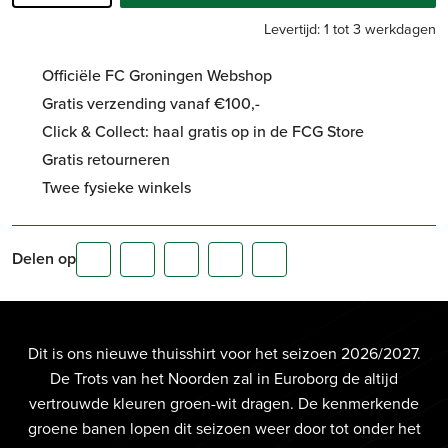
Levertijd: 1 tot 3 werkdagen
Officiële FC Groningen Webshop
Gratis verzending vanaf €100,-
Click & Collect: haal gratis op in de FCG Store
Gratis retourneren
Twee fysieke winkels
Delen op
Dit is ons nieuwe thuisshirt voor het seizoen 2026/2027.
De Trots van het Noorden zal in Euroborg de altijd
vertrouwde kleuren groen-wit dragen. De kenmerkende
groene banen lopen dit seizoen weer door tot onder het