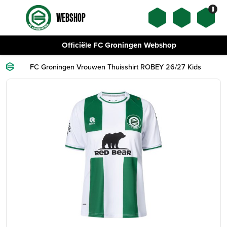
0
WEBSHOP
Officiële FC Groningen Webshop
FC Groningen Vrouwen Thuisshirt ROBEY 26/27 Kids