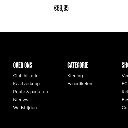
€
69,95
OVER ONS
CATEGORIE
SH
Club historie
Kleding
Ve
Kaartverkoop
Fanartikelen
FC
Route & parkeren
Re
Nieuws
Bes
Wedstrijden
Co