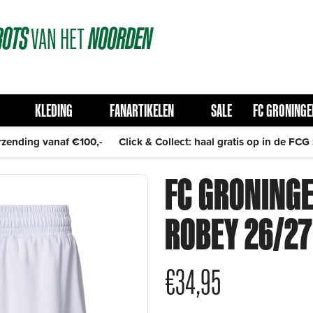
ROTS
VAN
HET
NOORDEN
KLEDING
FANARTIKELEN
SALE
FC GRONINGE
rzending vanaf €100,-
Click & Collect: haal gratis op in de FCG
FC GRONING
ROBEY 26/27
€
34,95