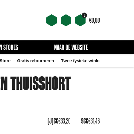
0
€
0,00
N STORES
NAAR DE WEBSITE
 Store
Gratis retourneren
Twee fysieke winkels
EN THUISSHORT
(J)CC
€
33,20
SCC
€
31,46