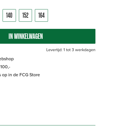
140
152
164
IN WINKELWAGEN
Levertijd: 1 tot 3 werkdagen
Webshop
100,-
is op in de FCG Store