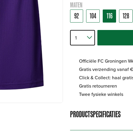
MATEN
92
104
116
128
Officiële FC Groningen 
Gratis verzending vanaf €
Click & Collect: haal grat
Gratis retourneren
Twee fysieke winkels
PRODUCTSPECIFICATIES