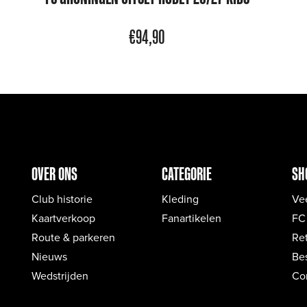
€
94,90
OVER ONS
CATEGORIE
SH
Club historie
Kleding
Ve
Kaartverkoop
Fanartikelen
FC
Route & parkeren
Re
Nieuws
Bes
Wedstrijden
Co