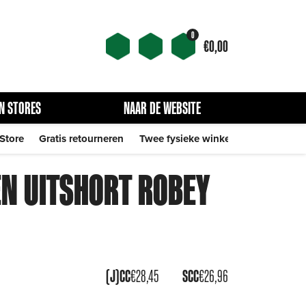
0
€
0,00
N STORES
NAAR DE WEBSITE
 Store
Gratis retourneren
Twee fysieke winkels
N UITSHORT ROBEY
(J)CC
€
28,45
SCC
€
26,96