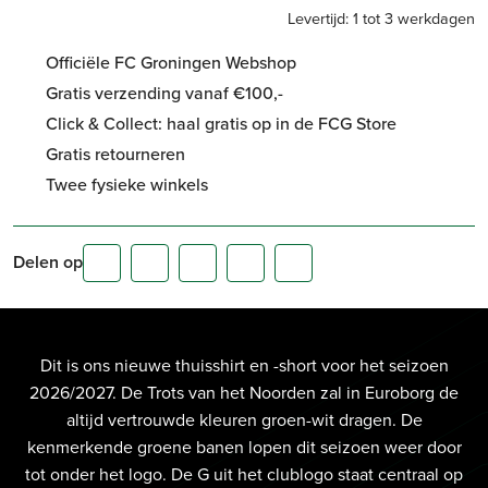
Levertijd: 1 tot 3 werkdagen
Officiële FC Groningen Webshop
Gratis verzending vanaf €100,-
Click & Collect: haal gratis op in de FCG Store
Gratis retourneren
Twee fysieke winkels
Delen op
Dit is ons nieuwe thuisshirt en -short voor het seizoen
2026/2027. De Trots van het Noorden zal in Euroborg de
altijd vertrouwde kleuren groen-wit dragen. De
kenmerkende groene banen lopen dit seizoen weer door
tot onder het logo. De G uit het clublogo staat centraal op