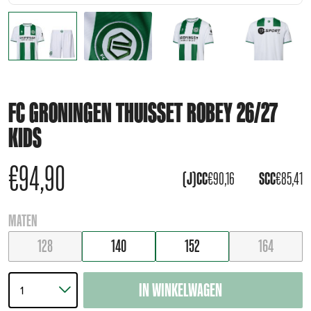
FC GRONINGEN THUISSET ROBEY 26/27
KIDS
€
94,90
(J)CC
€
90,16
SCC
€
85,41
MATEN
128
140
152
164
IN WINKELWAGEN