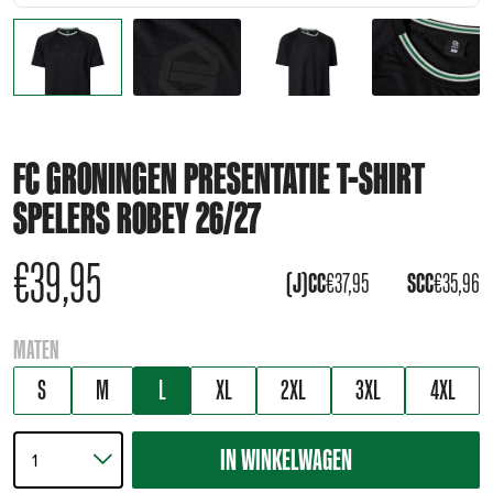
FC GRONINGEN PRESENTATIE T-SHIRT
SPELERS ROBEY 26/27
€
39,95
(J)CC
€
37,95
SCC
€
35,96
MATEN
S
M
L
XL
2XL
3XL
4XL
IN WINKELWAGEN