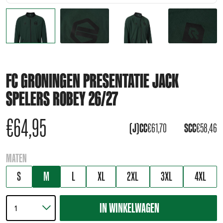
FC GRONINGEN PRESENTATIE JACK
SPELERS ROBEY 26/27
€
64,95
(J)CC
€
61,70
SCC
€
58,46
MATEN
S
M
L
XL
2XL
3XL
4XL
IN WINKELWAGEN