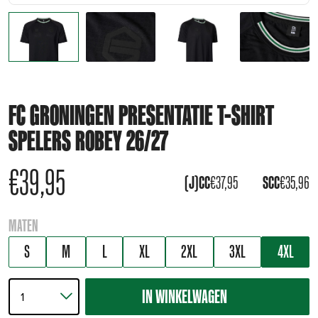
FC GRONINGEN PRESENTATIE T-SHIRT
SPELERS ROBEY 26/27
€
39,95
(J)CC
€
37,95
SCC
€
35,96
MATEN
S
M
L
XL
2XL
3XL
4XL
IN WINKELWAGEN