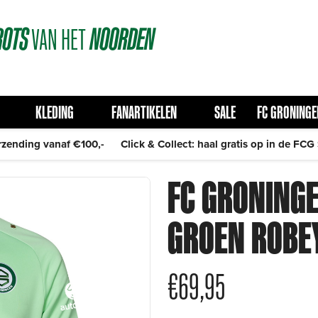
ROTS
VAN
HET
NOORDEN
KLEDING
FANARTIKELEN
SALE
FC GRONINGE
rzending vanaf €100,-
Click & Collect: haal gratis op in de FCG
FC GRONING
GROEN ROBE
€
69,95