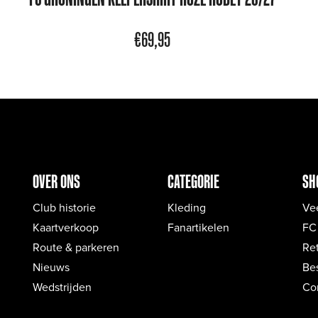
€
69,95
OVER ONS
CATEGORIE
SH
Club historie
Kleding
Ve
Kaartverkoop
Fanartikelen
FC
Route & parkeren
Re
Nieuws
Bes
Wedstrijden
Co