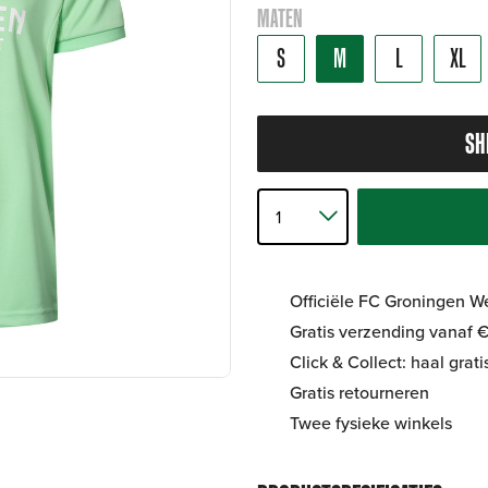
MATEN
S
M
L
XL
SH
Officiële FC Groningen 
Gratis verzending vanaf €
Click & Collect: haal grat
Gratis retourneren
Twee fysieke winkels