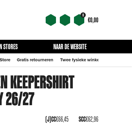
0
€
0,00
N STORES
NAAR DE WEBSITE
 Store
Gratis retourneren
Twee fysieke winkels
EN KEEPERSHIRT
Y 26/27
(J)CC
€
66,45
SCC
€
62,96