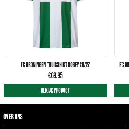
FC GRONINGEN THUISSHIRT ROBEY 26/27
FC G
€
69,95
BEKIJK PRODUCT
OVER ONS