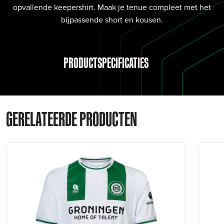
opvallende keepershirt. Maak je tenue compleet met het
bijpassende short en kousen.
PRODUCTSPECIFICATIES
GERELATEERDE PRODUCTEN