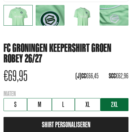
FC GRONINGEN KEEPERSHIRT GROEN
ROBEY 26/27
€
69,95
(J)CC
€
66,45
SCC
€
62,96
MATEN
S
M
L
XL
2XL
SHIRT PERSONALISEREN