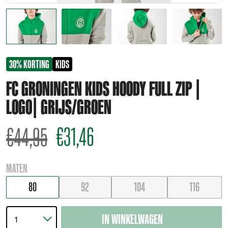
30% KORTING
KIDS
FC GRONINGEN KIDS HOODY FULL ZIP |
LOGO| GRIJS/GROEN
€
31,46
€
44,95
MATEN
80
92
104
116
IN WINKELWAGEN