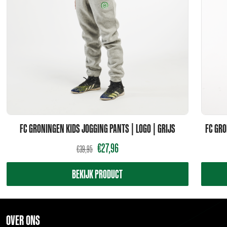
FC GRONINGEN KIDS JOGGING PANTS | LOGO | GRIJS
FC GRO
€
27,96
€
39,95
BEKIJK PRODUCT
OVER ONS