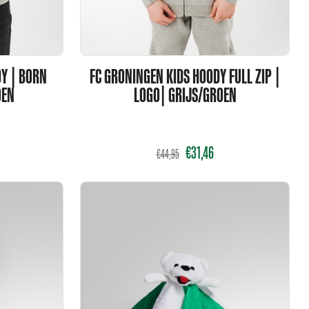
Y | BORN
FC GRONINGEN KIDS HOODY FULL ZIP |
OEN
LOGO| GRIJS/GROEN
€
31,46
€
44,95