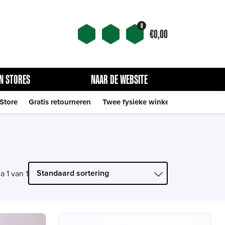
0
€
0,00
N STORES
NAAR DE WEBSITE
 Store
Gratis retourneren
Twee fysieke winkels
a 1 van 1