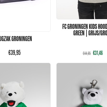
FC GRONINGEN KIDS HOOD
GREEN | GRIJS/GR
UGZAK GRONINGEN
€
39,95
€
31,46
€
44,95