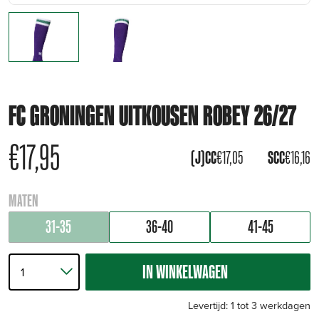
FC GRONINGEN UITKOUSEN ROBEY 26/27
€
17,95
(J)CC
€
17,05
SCC
€
16,16
MATEN
31-35
36-40
41-45
IN WINKELWAGEN
Levertijd: 1 tot 3 werkdagen