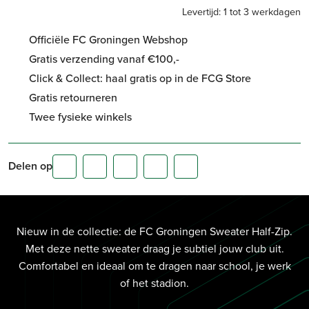
Levertijd: 1 tot 3 werkdagen
Officiële FC Groningen Webshop
Gratis verzending vanaf €100,-
Click & Collect: haal gratis op in de FCG Store
Gratis retourneren
Twee fysieke winkels
Delen op
Nieuw in de collectie: de FC Groningen Sweater Half-Zip.
Met deze nette sweater draag je subtiel jouw club uit.
Comfortabel en ideaal om te dragen naar school, je werk
of het stadion.