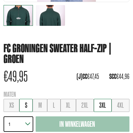
FC GRONINGEN SWEATER HALF-ZIP |
GROEN
€
49,95
(J)CC
€
47,45
SCC
€
44,96
MATEN
XS
S
M
L
XL
2XL
3XL
4XL
IN WINKELWAGEN