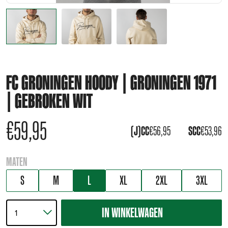
FC GRONINGEN HOODY | GRONINGEN 1971
| GEBROKEN WIT
€
59,95
(J)CC
€
56,95
SCC
€
53,96
MATEN
S
M
L
XL
2XL
3XL
IN WINKELWAGEN