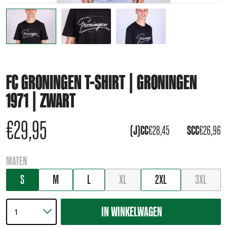
FC GRONINGEN T-SHIRT | GRONINGEN
1971 | ZWART
€
29,95
(J)CC
€
28,45
SCC
€
26,96
MATEN
S
M
L
XL
2XL
3XL
IN WINKELWAGEN