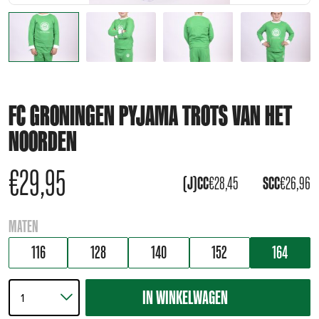
FC GRONINGEN PYJAMA TROTS VAN HET
NOORDEN
€
29,95
(J)CC
€
28,45
SCC
€
26,96
MATEN
116
128
140
152
164
IN WINKELWAGEN