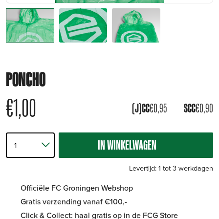
PONCHO
€
1,00
(J)CC
€
0,95
SCC
€
0,90
IN WINKELWAGEN
Levertijd: 1 tot 3 werkdagen
Officiële FC Groningen Webshop
Gratis verzending vanaf €100,-
Click & Collect: haal gratis op in de FCG Store