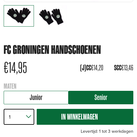
FC GRONINGEN HANDSCHOENEN
€
14,95
(J)CC
€
14,20
SCC
€
13,46
MATEN
Junior
Senior
IN WINKELWAGEN
Levertijd: 1 tot 3 werkdagen