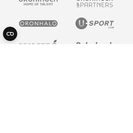
POWERED BY
Algemene Voorwaarden
Privacy Statement
© 2026 FC Groningen - Auteursrechten voorbehouden
Realisatie:
WP Company