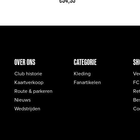
OVER ONS
CATEGORIE
SH
Club historie
Kleding
Ve
Kaartverkoop
Fanartikelen
FC
Route & parkeren
Re
Nieuws
Bes
Wedstrijden
Co