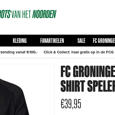
ROTS
VAN
HET
NOORDEN
KLEDING
FANARTIKELEN
SALE
FC GRONINGE
rzending vanaf €100,-
Click & Collect: haal gratis op in de FCG
FC GRONINGE
SHIRT SPELE
€
39,95