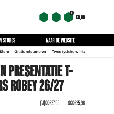
0
€
0,00
N STORES
NAAR DE WEBSITE
 Store
Gratis retourneren
Twee fysieke winkels
N PRESENTATIE T-
RS ROBEY 26/27
(J)CC
€
37,95
SCC
€
35,96