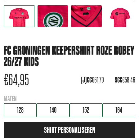
FC GRONINGEN KEEPERSHIRT ROZE ROBEY
26/27 KIDS
€
64,95
(J)CC
€
61,70
SCC
€
58,46
MATEN
128
140
152
164
SHIRT PERSONALISEREN