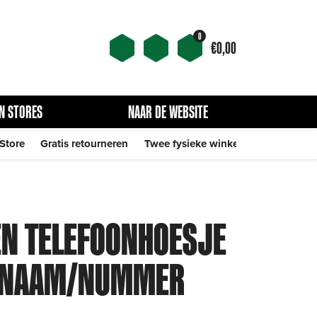
0
€
0,00
N STORES
NAAR DE WEBSITE
 Store
Gratis retourneren
Twee fysieke winkels
EN TELEFOONHOESJE
T NAAM/NUMMER