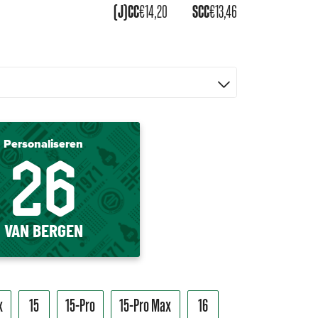
(J)CC
€
14,20
SCC
€
13,46
Personaliseren
26
VAN BERGEN
x
15
15-Pro
15-Pro Max
16