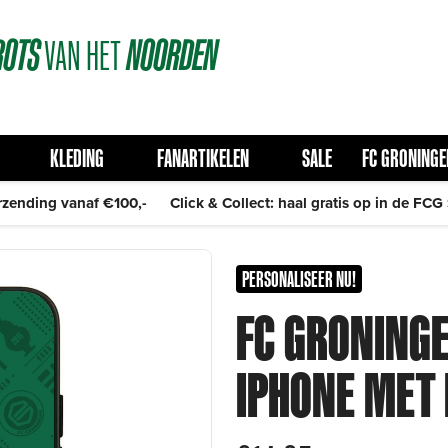
ROTS
VAN
HET
NOORDEN
KLEDING
FANARTIKELEN
SALE
FC GRONINGE
rzending vanaf €100,-
Click & Collect: haal gratis op in de FCG
PERSONALISEER NU!
FC GRONING
IPHONE ME