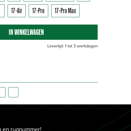
7
17-Air
17-Pro
17-Pro Max
IN WINKELWAGEN
Levertijd: 1 tot 3 werkdagen
am en rugnummer!