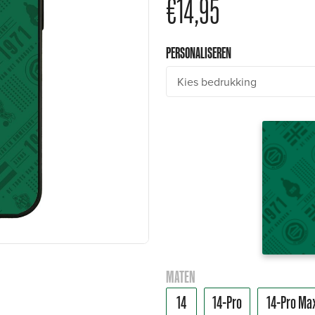
€
14,95
PERSONALISEREN
MATEN
14
14-Pro
14-Pro Ma