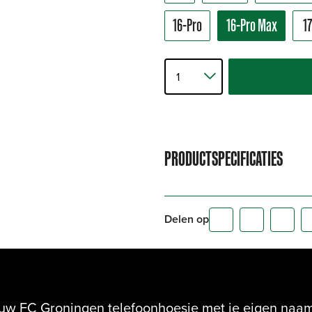
16-Pro
16-Pro Max
1
PRODUCTSPECIFICATIES
Delen op
ouw FC Groningen telefoonhoesje met je eigen na